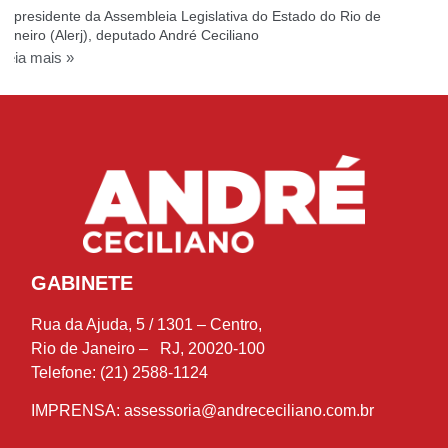
O presidente da Assembleia Legislativa do Estado do Rio de
Janeiro (Alerj), deputado André Ceciliano
Leia mais »
GABINETE
Rua da Ajuda, 5 / 1301 – Centro,
Rio de Janeiro – RJ, 20020-100
Telefone: (21) 2588-1124
IMPRENSA:
assessoria@andrececiliano.com.br