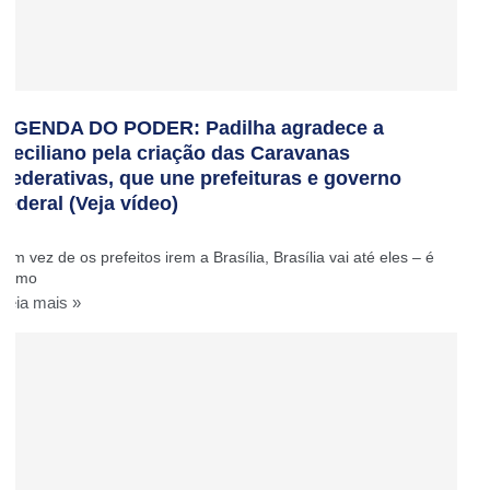
AGENDA DO PODER: Padilha agradece a
Ceciliano pela criação das Caravanas
Federativas, que une prefeituras e governo
federal (Veja vídeo)
‘Em vez de os prefeitos irem a Brasília, Brasília vai até eles – é
como
Leia mais »