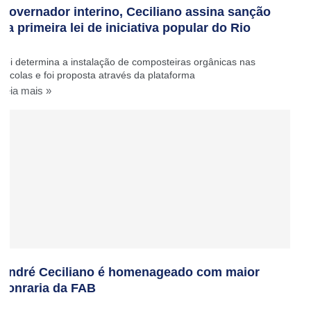
Governador interino, Ceciliano assina sanção
da primeira lei de iniciativa popular do Rio
Lei determina a instalação de composteiras orgânicas nas
escolas e foi proposta através da plataforma
Leia mais »
André Ceciliano é homenageado com maior
honraria da FAB