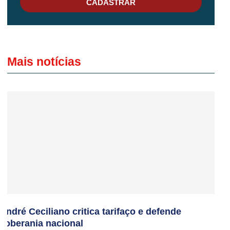
CADASTRAR
Mais notícias
André Ceciliano critica tarifaço e defende
soberania nacional