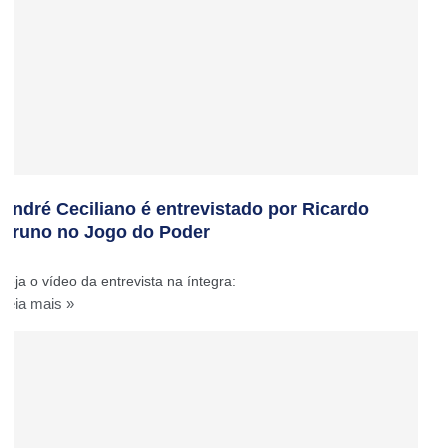
André Ceciliano é entrevistado por Ricardo
Bruno no Jogo do Poder
Veja o vídeo da entrevista na íntegra:
Leia mais »