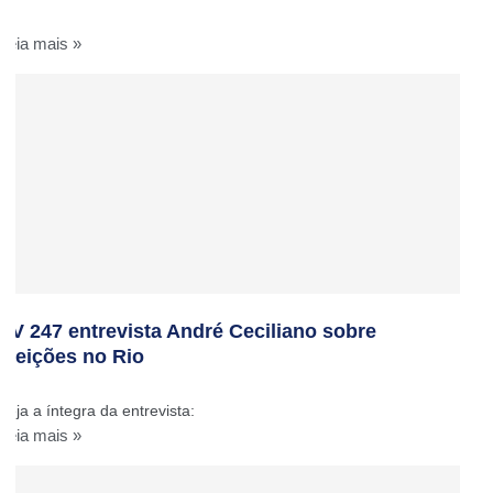
Leia mais »
TV 247 entrevista André Ceciliano sobre
eleições no Rio
Veja a íntegra da entrevista:
Leia mais »