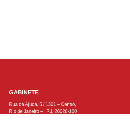
GABINETE
Rua da Ajuda, 5 / 1301 – Centro,
Rio de Janeiro – RJ, 20020-100
Telefone: (21) 2588-1124
IMPRENSA:
assessoria@andrececiliano.com.br