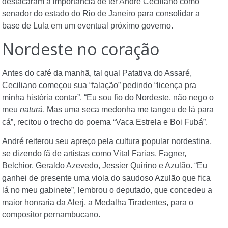
destacaram a importância de ter André Ceciliano como
senador do estado do Rio de Janeiro para consolidar a
base de Lula em um eventual próximo governo.
Nordeste no coração
Antes do café da manhã, tal qual Patativa do Assaré,
Ceciliano começou sua “falação” pedindo “licença pra
minha história contar”. “Eu sou fio do Nordeste, não nego o
meu
naturá
. Mas uma seca medonha me tangeu de lá para
cá”, recitou o trecho do poema “Vaca Estrela e Boi Fubá”.
André reiterou seu apreço pela cultura popular nordestina,
se dizendo fã de artistas como Vital Farias, Fagner,
Belchior, Geraldo Azevedo, Jessier Quirino e Azulão. “Eu
ganhei de presente uma viola do saudoso Azulão que fica
lá no meu gabinete”, lembrou o deputado, que concedeu a
maior honraria da Alerj, a Medalha Tiradentes, para o
compositor pernambucano.