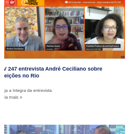
TV 247 entrevista André Ceciliano sobre
eleições no Rio
Veja a íntegra da entrevista:
Leia mais »