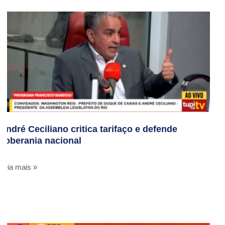
André Ceciliano critica tarifaço e defende
soberania nacional
Leia mais »