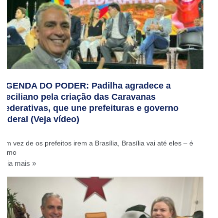
AGENDA DO PODER: Padilha agradece a
Ceciliano pela criação das Caravanas
Federativas, que une prefeituras e governo
federal (Veja vídeo)
‘Em vez de os prefeitos irem a Brasília, Brasília vai até eles – é
como
Leia mais »