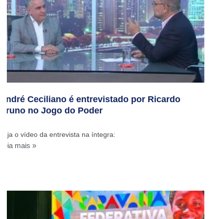
André Ceciliano é entrevistado por Ricardo
Bruno no Jogo do Poder
Veja o vídeo da entrevista na íntegra:
Leia mais »