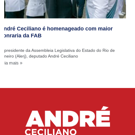
André Ceciliano é homenageado com maior
honraria da FAB
O presidente da Assembleia Legislativa do Estado do Rio de
Janeiro (Alerj), deputado André Ceciliano
Leia mais »