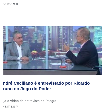
Leia mais »
André Ceciliano é entrevistado por Ricardo
Bruno no Jogo do Poder
Veja o vídeo da entrevista na íntegra:
Leia mais »