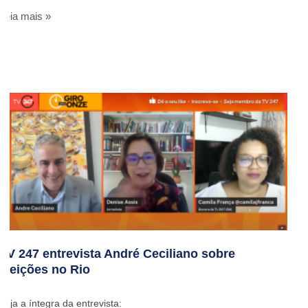
Leia mais »
TV 247 entrevista André Ceciliano sobre
eleições no Rio
Veja a íntegra da entrevista: