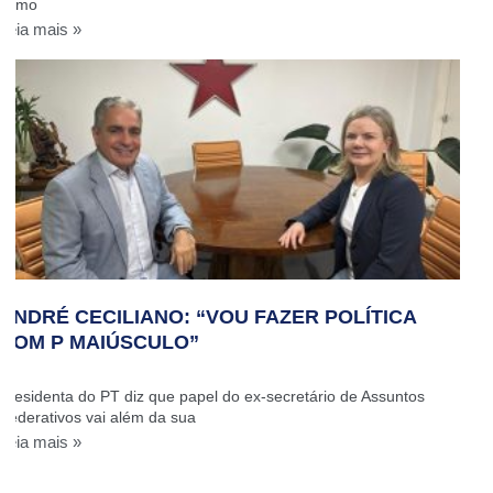
como
Leia mais »
ANDRÉ CECILIANO: “VOU FAZER POLÍTICA
COM P MAIÚSCULO”
Presidenta do PT diz que papel do ex-secretário de Assuntos
Federativos vai além da sua
Leia mais »