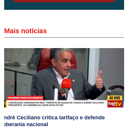
Mais notícias
André Ceciliano critica tarifaço e defende
soberania nacional