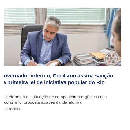
Governador interino, Ceciliano assina sanção
da primeira lei de iniciativa popular do Rio
Lei determina a instalação de composteiras orgânicas nas
escolas e foi proposta através da plataforma
Leia mais »