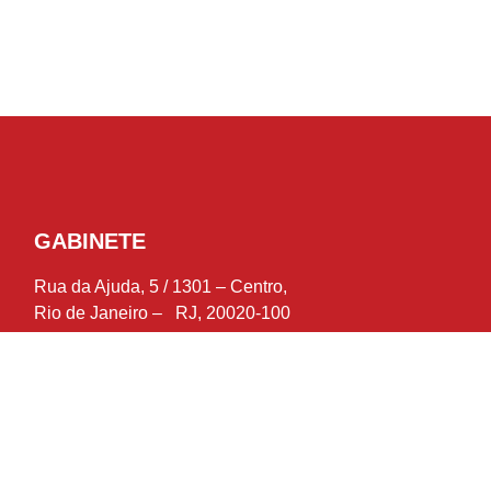
GABINETE
Rua da Ajuda, 5 / 1301 – Centro,
Rio de Janeiro – RJ, 20020-100
Telefone: (21) 2588-1124
IMPRENSA:
assessoria@andrececiliano.com.br
Siga André Ceciliano