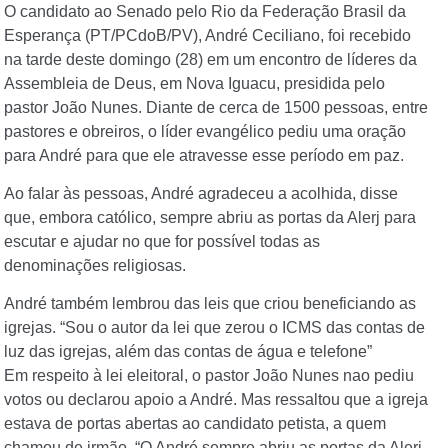
O candidato ao Senado pelo Rio da Federação Brasil da
Esperança (PT/PCdoB/PV), André Ceciliano, foi recebido
na tarde deste domingo (28) em um encontro de líderes da
Assembleia de Deus, em Nova Iguacu, presidida pelo
pastor João Nunes. Diante de cerca de 1500 pessoas, entre
pastores e obreiros, o líder evangélico pediu uma oração
para André para que ele atravesse esse período em paz.
Ao falar às pessoas, André agradeceu a acolhida, disse
que, embora católico, sempre abriu as portas da Alerj para
escutar e ajudar no que for possível todas as
denominações religiosas.
André também lembrou das leis que criou beneficiando as
igrejas. “Sou o autor da lei que zerou o ICMS das contas de
luz das igrejas, além das contas de água e telefone”
Em respeito à lei eleitoral, o pastor João Nunes nao pediu
votos ou declarou apoio a André. Mas ressaltou que a igreja
estava de portas abertas ao candidato petista, a quem
chamou de irmão. “O André sempre abriu as portas da Alerj