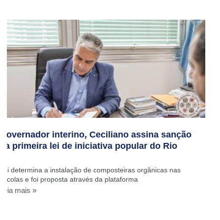
Governador interino, Ceciliano assina sanção
da primeira lei de iniciativa popular do Rio
Lei determina a instalação de composteiras orgânicas nas
escolas e foi proposta através da plataforma
Leia mais »