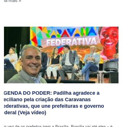
Leia mais »
AGENDA DO PODER: Padilha agradece a
Ceciliano pela criação das Caravanas
Federativas, que une prefeituras e governo
federal (Veja vídeo)
‘Em vez de os prefeitos irem a Brasília, Brasília vai até eles – é