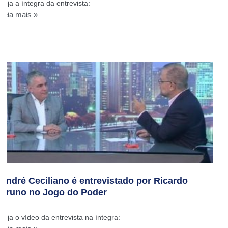
Veja a íntegra da entrevista:
Leia mais »
André Ceciliano é entrevistado por Ricardo
Bruno no Jogo do Poder
Veja o vídeo da entrevista na íntegra: