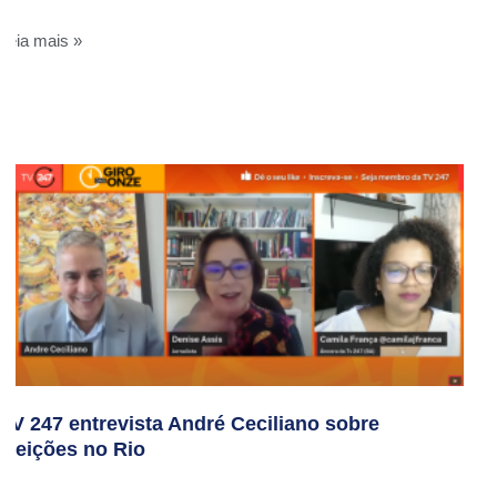
Leia mais »
TV 247 entrevista André Ceciliano sobre
eleições no Rio