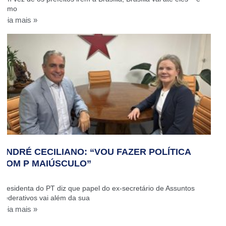
como
Leia mais »
ANDRÉ CECILIANO: “VOU FAZER POLÍTICA
COM P MAIÚSCULO”
Presidenta do PT diz que papel do ex-secretário de Assuntos
Federativos vai além da sua
Leia mais »