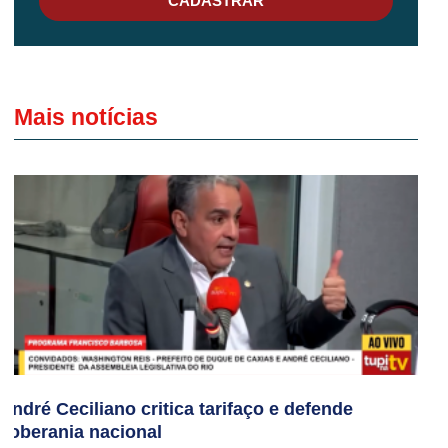
CADASTRAR
Mais notícias
André Ceciliano critica tarifaço e defende
soberania nacional