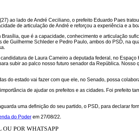
7) ao lado de André Ceciliano, o prefeito Eduardo Paes trato
dade de articulação de André e reforçou a experiência e a boa 
 Brasília, que é a capacidade, conhecimento e articulação sufi
as de Guilherme Schleder e Pedro Paulo, ambos do PSD, na qu
sa.
 candidatura de Laura Carneiro a deputada federal, no Espaço 
ara subir ao palco nosso futuro senador da República. Nosso qu
s do estado vai fazer com que ele, no Senado, possa colabora
portância de ajudar os prefeitos e as cidades. Foi prefeito ta
guarda uma definição do seu partido, o PSD, para declarar fo
genda do Poder
em 27/08/22.
L OU POR WHATSAPP