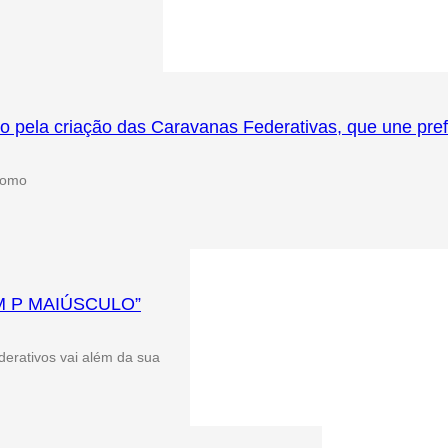
la criação das Caravanas Federativas, que une prefei
 como
M P MAIÚSCULO”
derativos vai além da sua