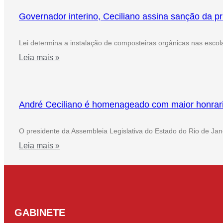
Governador interino, Ceciliano assina sanção da pri
Lei determina a instalação de composteiras orgânicas nas escola
Leia mais »
André Ceciliano é homenageado com maior honrar
O presidente da Assembleia Legislativa do Estado do Rio de Jane
Leia mais »
GABINETE