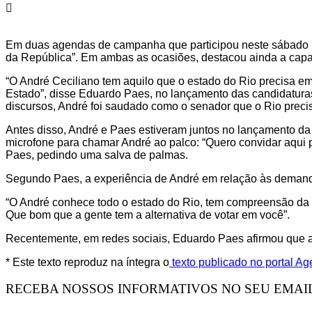
Em duas agendas de campanha que participou neste sábado (2
da República”. Em ambas as ocasiões, destacou ainda a capaci
“O André Ceciliano tem aquilo que o estado do Rio precisa em
Estado”, disse Eduardo Paes, no lançamento das candidatur
discursos, André foi saudado como o senador que o Rio preci
Antes disso, André e Paes estiveram juntos no lançamento da
microfone para chamar André ao palco: “Quero convidar aqui p
Paes, pedindo uma salva de palmas.
Segundo Paes, a experiência de André em relação às demanda
“O André conhece todo o estado do Rio, tem compreensão da im
Que bom que a gente tem a alternativa de votar em você”.
Recentemente, em redes sociais, Eduardo Paes afirmou que a
* Este texto reproduz na íntegra o
texto publicado no portal A
RECEBA NOSSOS INFORMATIVOS NO SEU EMAI