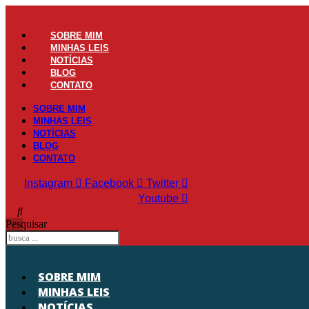
Ir
para
o
SOBRE MIM
conteúdo
MINHAS LEIS
NOTÍCIAS
BLOG
CONTATO
SOBRE MIM
MINHAS LEIS
NOTÍCIAS
BLOG
CONTATO
Instagram
Facebook
Twitter
Youtube
Pesquisar
SOBRE MIM
MINHAS LEIS
NOTÍCIAS