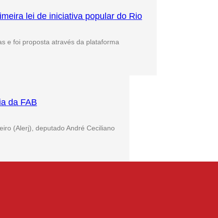
meira lei de iniciativa popular do Rio
s e foi proposta através da plataforma
ia da FAB
iro (Alerj), deputado André Ceciliano