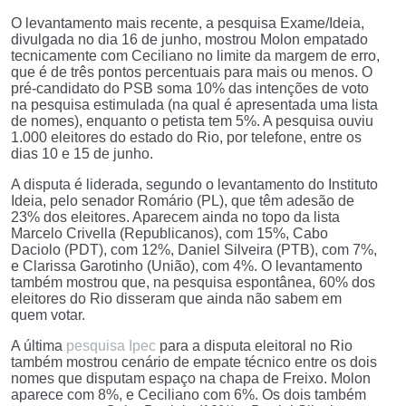
O levantamento mais recente, a pesquisa Exame/Ideia,
divulgada no dia 16 de junho, mostrou Molon empatado
tecnicamente com Ceciliano no limite da margem de erro,
que é de três pontos percentuais para mais ou menos. O
pré-candidato do PSB soma 10% das intenções de voto
na pesquisa estimulada (na qual é apresentada uma lista
de nomes), enquanto o petista tem 5%. A pesquisa ouviu
1.000 eleitores do estado do Rio, por telefone, entre os
dias 10 e 15 de junho.
A disputa é liderada, segundo o levantamento do Instituto
Ideia, pelo senador Romário (PL), que têm adesão de
23% dos eleitores. Aparecem ainda no topo da lista
Marcelo Crivella (Republicanos), com 15%, Cabo
Daciolo (PDT), com 12%, Daniel Silveira (PTB), com 7%,
e Clarissa Garotinho (União), com 4%. O levantamento
também mostrou que, na pesquisa espontânea, 60% dos
eleitores do Rio disseram que ainda não sabem em
quem votar.
A última
pesquisa Ipec
para a disputa eleitoral no Rio
também mostrou cenário de empate técnico entre os dois
nomes que disputam espaço na chapa de Freixo. Molon
aparece com 8%, e Ceciliano com 6%. Os dois também