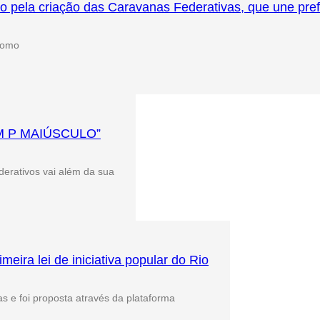
la criação das Caravanas Federativas, que une prefei
 como
M P MAIÚSCULO”
derativos vai além da sua
meira lei de iniciativa popular do Rio
s e foi proposta através da plataforma