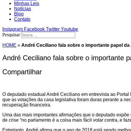
Minhas Leis
Notícias
Blog
Contato
Instagram
Facebook
Twitter
Youtube
Pesquisar
HOME
»
André Ceciliano fala sobre o importante papel da A
André Ceciliano fala sobre o importante pa
Compartilhar
O deputado estadual André Ceciliano em entrevista ao Portal M
que as votações da casa legislativa foram duras perante a ne
recuperação financeira.
Uma das mais importantes afirmações que o deputado expõe sã
de crise “no parlamento é a coisa mais fácil votar contra, e faz
Entretanto, André afirma que o ano de 2018 está sendo melhor 