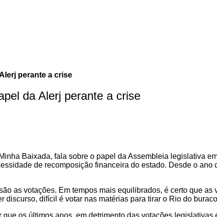
lerj perante a crise
pel da Alerj perante a crise
inha Baixada, fala sobre o papel da Assembleia legislativa em 
cessidade de recomposição financeira do estado. Desde o ano d
o as votações. Em tempos mais equilibrados, é certo que as vo
er discurso, difícil é votar nas matérias para tirar o Rio do bura
que os últimos anos, em detrimento das votações legislativas e