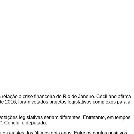
relação a crise financeira do Rio de Janeiro. Ceciliano afirma
e 2016, foram votados projetos legislativos complexos para a
tações legislativas seriam diferentes. Entretanto, em tempos
co”. Conclui o deputado.
 os ajustes dos últimos dois anos. Entre os pontos positivos