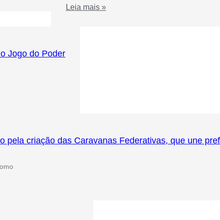
Leia mais »
no Jogo do Poder
la criação das Caravanas Federativas, que une prefei
 como