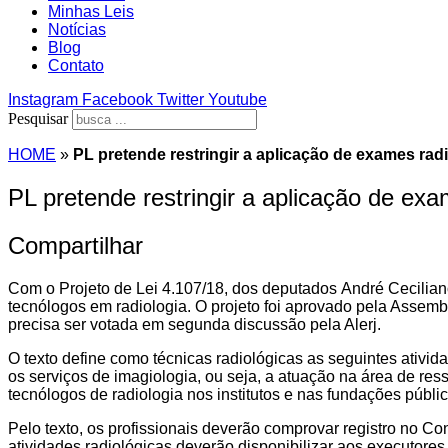
Minhas Leis
Notícias
Blog
Contato
Instagram
Facebook
Twitter
Youtube
Pesquisar
HOME
»
PL pretende restringir a aplicação de exames rad
PL pretende restringir a aplicação de exa
Compartilhar
Com o Projeto de Lei 4.107/18, dos deputados André Ceciliano
tecnólogos em radiologia. O projeto foi aprovado pela Assembl
precisa ser votada em segunda discussão pela Alerj.
O texto define como técnicas radiológicas as seguintes atividad
os serviços de imagiologia, ou seja, a atuação na área de re
tecnólogos de radiologia nos institutos e nas fundações públic
Pelo texto, os profissionais deverão comprovar registro no C
atividades radiológicas deverão disponibilizar aos executores