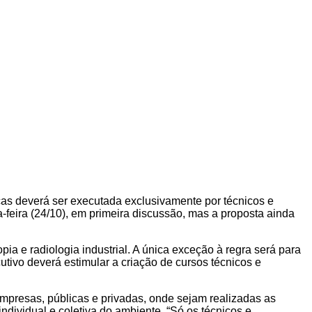
cas deverá ser executada exclusivamente por técnicos e
a-feira (24/10), em primeira discussão, mas a proposta ainda
pia e radiologia industrial. A única exceção à regra será para
tivo deverá estimular a criação de cursos técnicos e
empresas, públicas e privadas, onde sejam realizadas as
ndividual e coletiva do ambiente. “Só os técnicos e