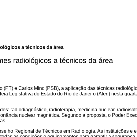
iológicos a técnicos da área
mes radiológicos a técnicos da área
 (PT) e Carlos Minc (PSB), a aplicação das técnicas radiológi
eia Legislativa do Estado do Rio de Janeiro (Alerj) nesta quart
es: radiodiagnóstico, radioterapia, medicina nuclear, radioisoto
ssonância nuclear magnética. Segundo a proposta, o Poder Execu
as.
onselho Regional de Técnicos em Radiologia. As instituições e 
 todas as condições e equipamentos para garantir a segurança i