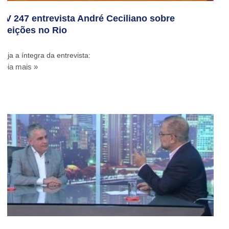
TV 247 entrevista André Ceciliano sobre
eleições no Rio
Veja a íntegra da entrevista:
Leia mais »