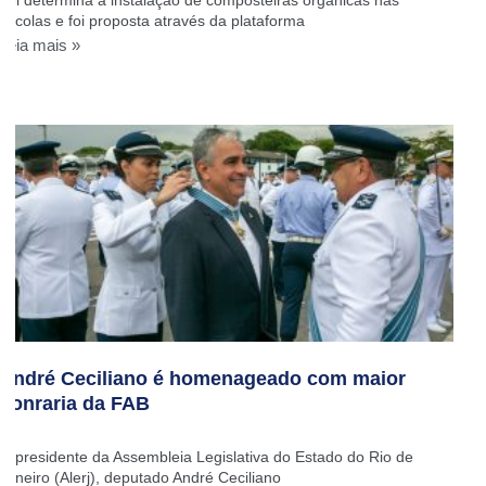
Lei determina a instalação de composteiras orgânicas nas
escolas e foi proposta através da plataforma
Leia mais »
André Ceciliano é homenageado com maior
honraria da FAB
O presidente da Assembleia Legislativa do Estado do Rio de
Janeiro (Alerj), deputado André Ceciliano