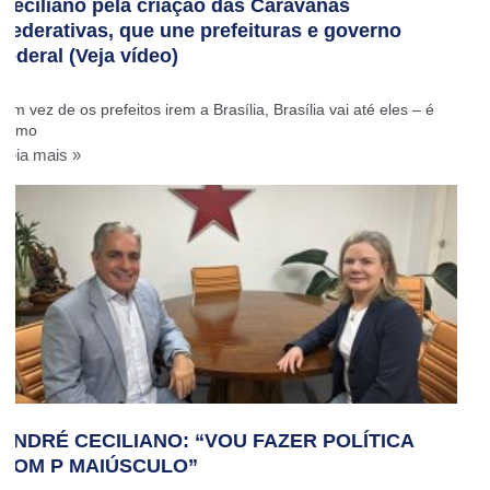
Ceciliano pela criação das Caravanas
Federativas, que une prefeituras e governo
federal (Veja vídeo)
‘Em vez de os prefeitos irem a Brasília, Brasília vai até eles – é
como
Leia mais »
ANDRÉ CECILIANO: “VOU FAZER POLÍTICA
COM P MAIÚSCULO”