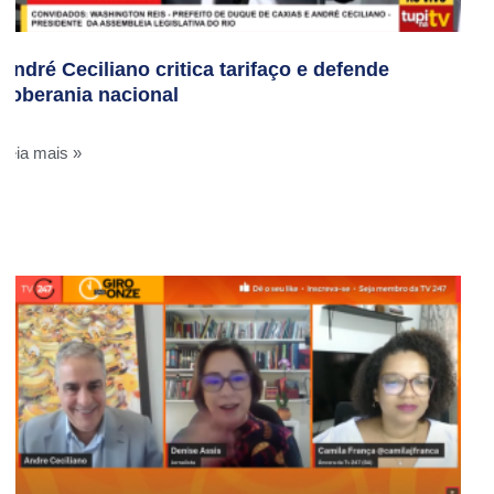
André Ceciliano critica tarifaço e defende
soberania nacional
Leia mais »