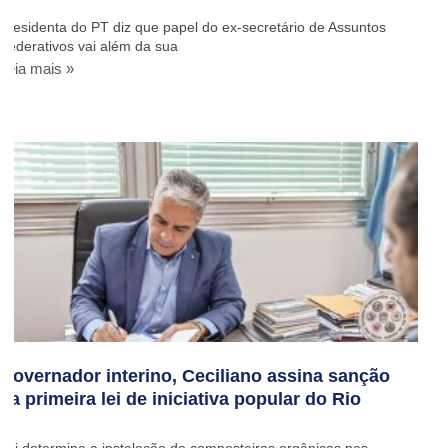
Presidenta do PT diz que papel do ex-secretário de Assuntos
Federativos vai além da sua
Leia mais »
Governador interino, Ceciliano assina sanção
da primeira lei de iniciativa popular do Rio