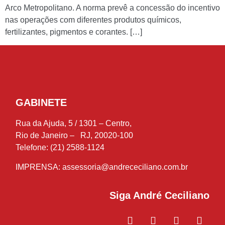
Arco Metropolitano. A norma prevê a concessão do incentivo
nas operações com diferentes produtos químicos,
fertilizantes, pigmentos e corantes. […]
GABINETE
Rua da Ajuda, 5 / 1301 – Centro,
Rio de Janeiro – RJ, 20020-100
Telefone: (21) 2588-1124
IMPRENSA:
assessoria@andrececiliano.com.br
Siga André Ceciliano