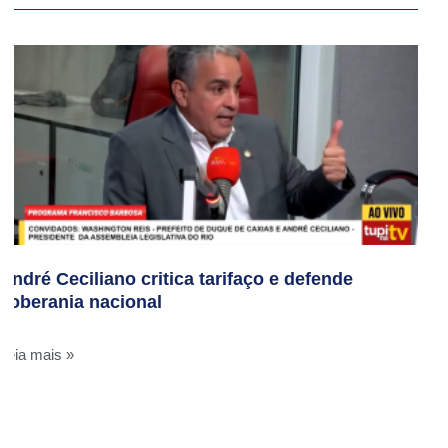
André Ceciliano critica tarifaço e defende
soberania nacional
Leia mais »