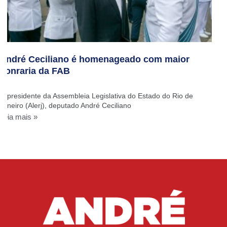
André Ceciliano é homenageado com maior
honraria da FAB
O presidente da Assembleia Legislativa do Estado do Rio de
Janeiro (Alerj), deputado André Ceciliano
Leia mais »