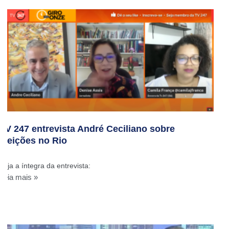
TV 247 entrevista André Ceciliano sobre
eleições no Rio
Veja a íntegra da entrevista:
Leia mais »