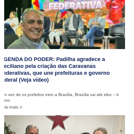
AGENDA DO PODER: Padilha agradece a
Ceciliano pela criação das Caravanas
Federativas, que une prefeituras e governo
federal (Veja vídeo)
‘Em vez de os prefeitos irem a Brasília, Brasília vai até eles – é
como
Leia mais »