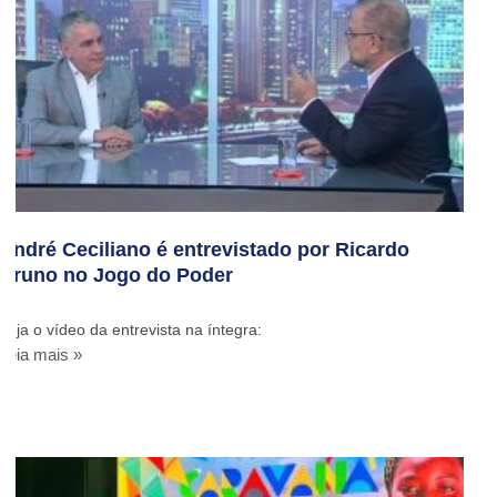
André Ceciliano é entrevistado por Ricardo
Bruno no Jogo do Poder
Veja o vídeo da entrevista na íntegra:
Leia mais »