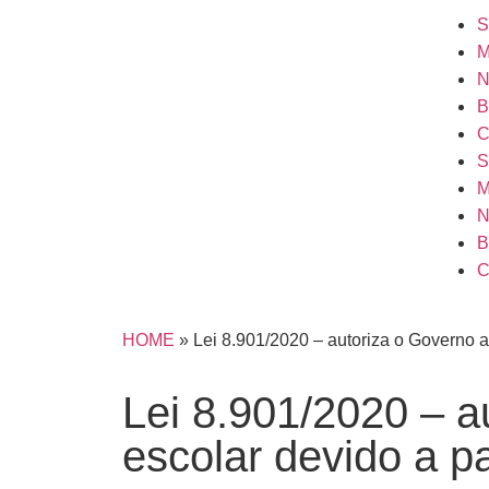
S
M
N
B
C
S
M
N
B
C
HOME
»
Lei 8.901/2020 – autoriza o Governo a
Lei 8.901/2020 – a
escolar devido a 