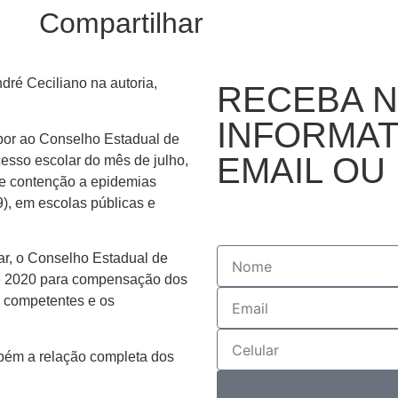
Compartilhar
dré Ceciliano na autoria,
RECEBA 
INFORMAT
opor ao Conselho Estadual de
EMAIL OU
esso escolar do mês de julho,
e contenção a epidemias
9), em escolas públicas e
ar, o Conselho Estadual de
de 2020 para compensação dos
s competentes e os
ambém a relação completa dos